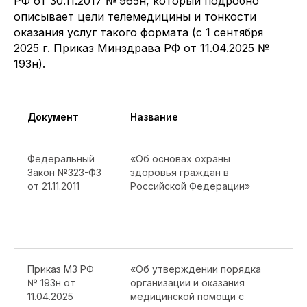
РФ от 30.11.2017 № 965н, который подробно
описывает цели телемедицины и тонкости
оказания услуг такого формата (c 1 сентября
2025 г. Приказ Минздрава РФ от 11.04.2025 №
193н).
Документ
Название
С
Федеральный
«Об основах охраны
С
Закон №323-ФЗ
здоровья граждан в
о
от 21.11.2011
Российской Федерации»
п
п
т
т
Приказ МЗ РФ
«Об утверждении порядка
У
№ 193н от
организации и оказания
о
11.04.2025
медицинской помощи с
т