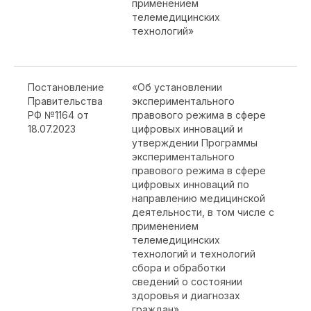
применением
к
телемедицинских
ф
технологий»
д
п
Постановление
«Об установлении
А
Правительства
экспериментального
э
РФ №1164 от
правового режима в сфере
т
18.07.2023
цифровых инноваций и
Э
утверждении Программы
т
экспериментального
правового режима в сфере
цифровых инноваций по
направлению медицинской
деятельности, в том числе с
применением
телемедицинских
технологий и технологий
сбора и обработки
сведений о состоянии
здоровья и диагнозах
граждан»