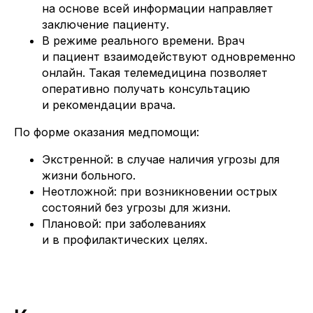
на основе всей информации направляет
заключение пациенту.
В режиме реального времени. Врач
Мила (Mila) © 2026 Работает на платформе
и пациент взаимодействуют одновременно
N3.Health
Идентификатор в Реестре информационных систем,
онлайн. Такая телемедицина позволяет
подключенных к ЕГИСЗ Министерства здравоохранения
РФ – 3, дата включения в Реестр - 11.10.2019
оперативно получать консультацию
и рекомендации врача.
Аттестованный оператор персональных данных,
регистрационный номер в Реестре операторов
Роскомнадзора 78-21-008437, класс защищенности К2
По форме оказания медпомощи:
Запись в Реестре российского ПО Министерства
цифрового развития, связи и массовых коммуникаций
Экстренной: в случае наличия угрозы для
Российской Федерации № 9016 от 05.02.2021
жизни больного.
Политика обработки персональных данных
Неотложной: при возникновении острых
Согласие на обработку персональных
состояний без угрозы для жизни.
данных
Правовая информация для пользователей
Плановой: при заболеваниях
Mila
Написать в техподдержку
и в профилактических целях.
Блог
Медицинским организациям:
Как подключить Mila