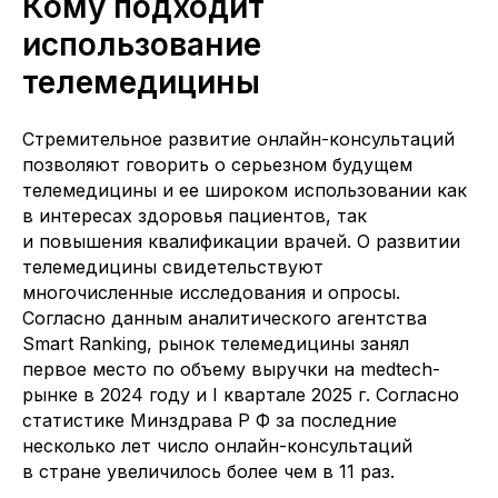
Кому подходит
Для сотрудничества:
mila@n3health.ru
использование
*Сервис может включать дополнительные платные
телемедицины
услуги, например, телемедицинские консультации
с врачами из подключенных клиник к медицинскому
онлайн-сервису Mila. Сервис не запрашивает
и не хранит данных платежных карт и других
платежных средств пользователя.
Стремительное развитие онлайн-консультаций
Медицинский интернет-сервис Mila интегрирован с
позволяют говорить о серьезном будущем
сервисом «N3.Телемедицинские консультации»
компании «Нетрика Медицина».
телемедицины и ее широком использовании как
Некоторые сервисы и единицы контента могут быть
недоступны в определенных регионах.
в интересах здоровья пациентов, так
Google Play и логотип Google Play являются товарными
и повышения квалификации врачей. О развитии
знаками корпорации Google LLC.
Apple и логотип Apple являются зарегистрированными
телемедицины свидетельствуют
товарными знаками компании Apple Inc. в США и других
странах.
многочисленные исследования и опросы.
Согласно данным аналитического агентства
© 2015—2026 «ЭлНетМед», ИНН 7 842 529 670, Санкт-
Петербург, пер. Фуражный, д. 3, лит. К.
Smart Ranking, рынок телемедицины занял
первое место по объему выручки на medtech-
рынке в 2024 году и I квартале 2025 г. Согласно
статистике Минздрава Р Ф за последние
несколько лет число онлайн-консультаций
в стране увеличилось более чем в 11 раз.